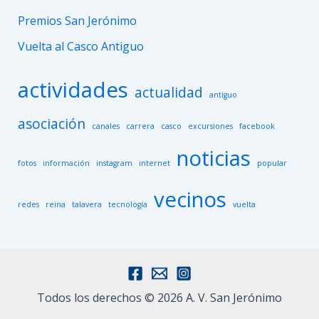
Premios San Jerónimo
Vuelta al Casco Antiguo
actividades
actualidad
antiguo
asociación
canales
carrera
casco
excursiones
facebook
noticias
fotos
información
instagram
internet
popular
vecinos
redes
reina
talavera
tecnología
vuelta
Todos los derechos © 2026 A. V. San Jerónimo