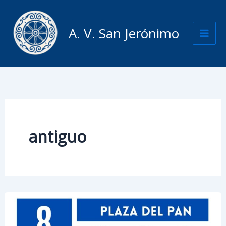
Ir
al
A. V. San Jerónimo
contenido
antiguo