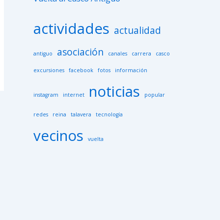
actividades
actualidad
asociación
antiguo
canales
carrera
casco
excursiones
facebook
fotos
información
noticias
instagram
internet
popular
redes
reina
talavera
tecnología
vecinos
vuelta