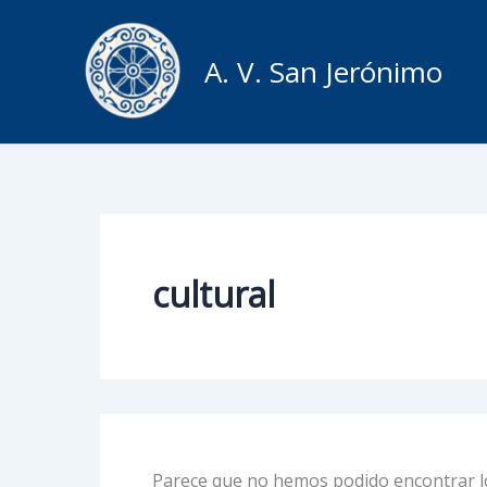
Ir
al
A. V. San Jerónimo
contenido
cultural
Parece que no hemos podido encontrar l