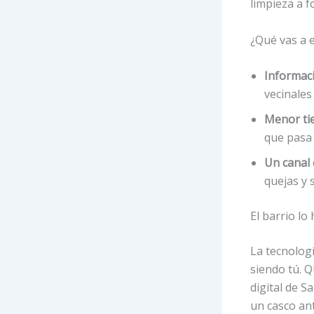
limpieza a 
¿Qué vas a 
Informaci
vecinales
Menor ti
que pasa
Un canal 
quejas y 
El barrio l
La tecnolog
siendo tú. 
digital de S
un casco an