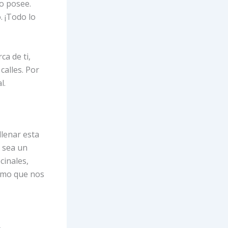
uo posee.
. ¡Todo lo
a de ti,
calles. Por
l.
llenar esta
e sea un
cinales,
nimo que nos
.