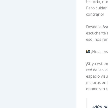
historia, nu
Pero cuidar 
contrario!
Desde la
As
escucharte m
eso, nos re
¡Hola, In
¡Sí, ya esta
red de la vi
espacio vis
mejoras en 
enamoran ca
¿Aún no