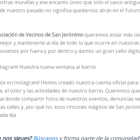
estras murallas y ese encanto único que solo el casco antig
de nuestro pasado no significa quedarnos atrás en el futuro
ociación de Vecinos de San Jerónimo
queremos estar más cerc
ejor y mantenerte al día de todo lo que ocurre en nuestras 
novamos por fuera y por dentro y damos un gran salto digita
stagram! Nuestra nueva ventana al barrio
mos en Instagram! Hemos creado nuestra cuenta oficial para 
da, el color y las actividades de nuestro barrio. Queremos qu
ual donde compartir fotos de nuestros eventos, denuncias ve
las calles y, por qué no, esos rincones mágicos de San Jeró
da día.
 nos sigues?
Búscanos
y forma parte de la comunidad