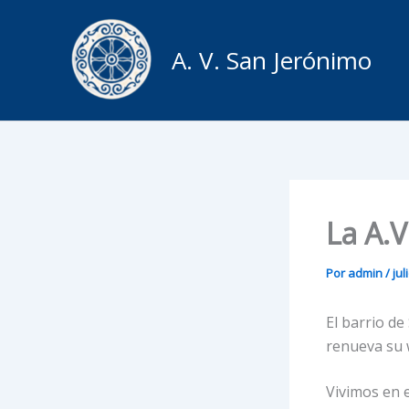
Ir
al
A. V. San Jerónimo
contenido
La A.V
Por
admin
/
jul
El barrio de
renueva su 
Vivimos en 