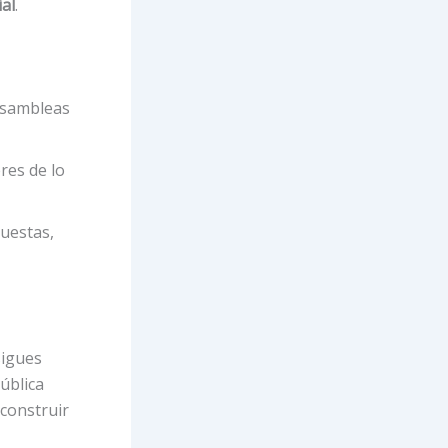
al
.
 asambleas
res de lo
uestas,
sigues
ública
 construir