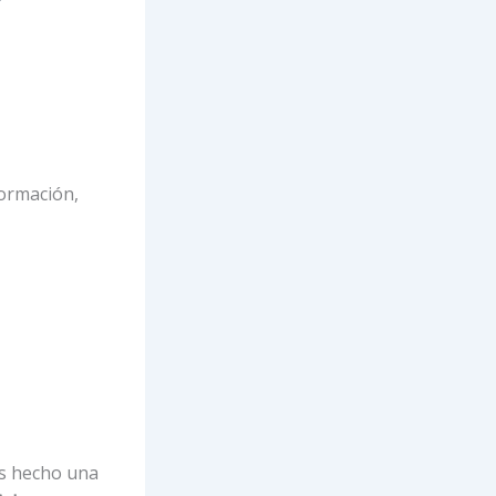
ormación,
os hecho una