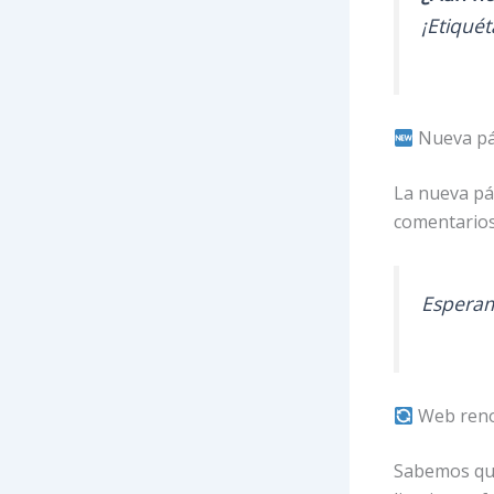
¡Etiquét
Nueva pá
La nueva pá
comentarios 
Esperam
Web renov
Sabemos que