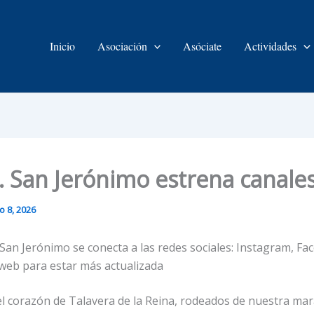
Inicio
Asociación
Asóciate
Actividades
. San Jerónimo estrena canale
io 8, 2026
 San Jerónimo se conecta a las redes sociales: Instagram, Fa
web para estar más actualizada
el corazón de Talavera de la Reina, rodeados de nuestra mar