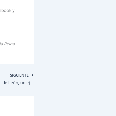
cebook y
la Reina
SIGUIENTE
Fallece don Aurelio de León, un ejemplo de compromiso social en Talavera